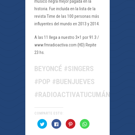
músico negra mejor pagada en la
historia. Fue incluida en la lista de la
revista Time de las 100 personas más
influyentes del mundo en 2013 y 2014.
A las 11 llega a nuestro 3×1 por 91.3 /
www.fmradioactiva.com (HD) Repite
23 hs.
BEYONCÉ #SINGERS
#POP #BUENJUEVES
#RADIOACTIVATUCUMÁN
COMPARTE ESTO:
Haz
Haz
Haz
Haz
clic
clic
clic
clic
para
para
para
para
compartir
compartir
compartir
compartir