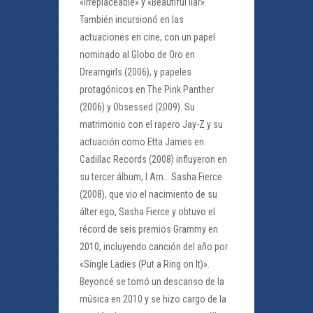
«Irreplaceable» y «Beautiful liar».
También incursionó en las
actuaciones en cine, con un papel
nominado al Globo de Oro en
Dreamgirls (2006), y papeles
protagónicos en The Pink Panther
(2006) y Obsessed (2009). Su
matrimonio con el rapero Jay-Z y su
actuación como Etta James en
Cadillac Records (2008) influyeron en
su tercer álbum, I Am… Sasha Fierce
(2008), que vio el nacimiento de su
álter ego, Sasha Fierce y obtuvo el
récord de seis premios Grammy en
2010, incluyendo canción del año por
«Single Ladies (Put a Ring on It)».
Beyoncé se tomó un descanso de la
música en 2010 y se hizo cargo de la