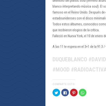
definitivo del plastic soul (término acu
blanco interpretando música soul). El so
famoso en el Reino Unido. Después de 
estadounidenses con el disco minimalis
Todos estos álbumes, conocidos como la 
que recibieron elogios de la crítica.
Falleció en Nueva York, el 10 de enero d
A las 11 te espera en el 3×1 de la 91.3
DUQUEBLANCO #DAVID
#MOOD #RADIOACTIV
COMPARTE ESTO:
Haz
Haz
Haz
Haz
clic
clic
clic
clic
para
para
para
para
compartir
compartir
compartir
compartir
en
en
en
en
Twitter
Facebook
Pinterest
WhatsApp