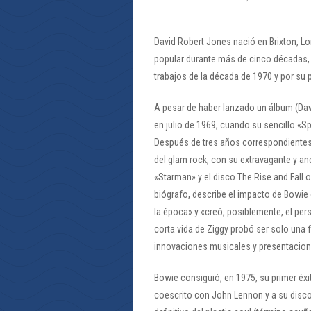
David Robert Jones nació en Brixton, Lo
popular durante más de cinco décadas, 
trabajos de la década de 1970 y por su 
A pesar de haber lanzado un álbum (Dav
en julio de 1969, cuando su sencillo «Spa
Después de tres años correspondientes 
del glam rock, con su extravagante y and
«Starman» y el disco The Rise and Fall 
biógrafo, describe el impacto de Bowie 
la época» y «creó, posiblemente, el per
corta vida de Ziggy probó ser solo una
innovaciones musicales y presentacione
Bowie consiguió, en 1975, su primer éxi
coescrito con John Lennon y a su disco