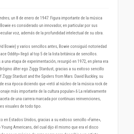
ndres; un 8 de enero de 1947. Figura importante de la música
Bowie es considerado un innovador, en particular por sus
peculiar voz, además de la profundidad intelectual de su obra.
id Bowie) y varios sencillos antes, Bowie consiguió notoriedad
ce Oddity» llegó al top 5 de la lista británica de sencillos.
a una etapa de experimentación, resurgió en 1972, en plena era
rógino álter ego Ziggy Stardust, gracias a su exitoso sencillo
of Ziggy Stardust and the Spiders from Mars. David Buckley, su
de esa época diciendo que «retó al núcleo de la música rock de
sonaje más importante de la cultura popular».6 La relativamente
 faceta de una carrera marcada por continuas reinvenciones,
s visuales de todo tipo.
to en Estados Unidos, gracias a su exitoso sencillo «Fame»,
 Young Americans, del cual dijo él mismo que era el disco