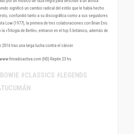
ñado por un músico de raza negra para describir a un artista
nido significó un cambio radical del estilo que le había hecho
esto, confundió tanto a su discográfica como a sus seguidores
ta Low (1977), la primera de tres colaboraciones con Brian Eno.
«Trilogía de Berlín», entraron en el top 5 británico, además de
e 2016 tras una larga lucha contra el cáncer.
 / www.fmradioactiva.com (HD) Repite 23 hs.
BOWIE #CLASSICS #LEGENDS
ATUCUMÁN