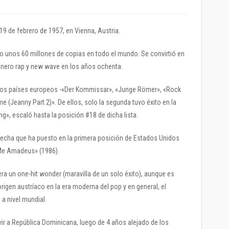
9 de febrero de 1957, en Vienna, Austria.
o unos 60 millones de copias en todo el mundo. Se convirtió en
énero rap y new wave en los años ochenta.
arios países europeos -«Der Kommissar», «Junge Römer», «Rock
Jeanny Part 2)». De ellos, solo la segunda tuvo éxito en la
ng», escaló hasta la posición #18 de dicha lista.
 fecha que ha puesto en la primera posición de Estados Unidos
Me Amadeus» (1986).
a un one-hit wonder (maravilla de un solo éxito), aunque es
igen austríaco en la era moderna del pop y en general, el
a nivel mundial.
ivir a República Dominicana, luego de 4 años alejado de los