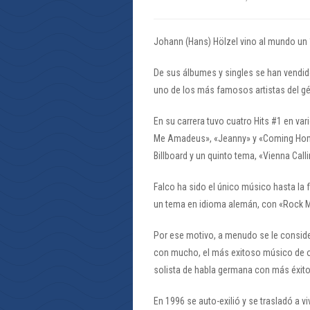
Johann (Hans) Hölzel vino al mundo un 1
De sus álbumes y singles se han vendid
uno de los más famosos artistas del g
En su carrera tuvo cuatro Hits #1 en v
Me Amadeus», «Jeanny» y «Coming Home (
Billboard y un quinto tema, «Vienna Calli
Falco ha sido el único músico hasta la
un tema en idioma alemán, con «Rock 
Por ese motivo, a menudo se le consider
con mucho, el más exitoso músico de or
solista de habla germana con más éxito 
En 1996 se auto-exilió y se trasladó a v