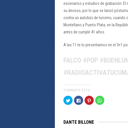
escenarios y estudios de grabación. El 
su deceso, por lo que se lanzó póstuma
contra un autobús de turismo, cuando c
Montellano y Puerto Plata, en la Repúb
antes de cumplir 41 años.
A las 11 te lo presentamos en el 3×1 p
FALCO #POP #BUENLU
#RADIOACTIVATUCUM
COMPARTE ESTO:
Haz
Haz
Haz
Haz
clic
clic
clic
clic
para
para
para
para
compartir
compartir
compartir
compartir
en
en
en
en
Twitter
Facebook
Pinterest
WhatsApp
(Se
(Se
(Se
(Se
DANTE BILLONE
abre
abre
abre
abre
en
en
en
en