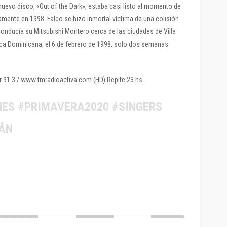
nuevo disco, «Out of the Dark», estaba casi listo al momento de
mente en 1998. Falco se hizo inmortal víctima de una colisión
onducía su Mitsubishi Montero cerca de las ciudades de Villa
lica Dominicana, el 6 de febrero de 1998, solo dos semanas
or 91.3 / www.fmradioactiva.com (HD) Repite 23 hs.
NES #PRIMAVERA2020 #SINGERS
ÁN