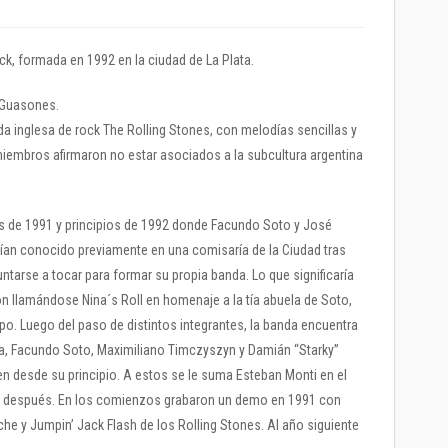
k, formada en 1992 en la ciudad de La Plata.
 Guasones.
nda inglesa de rock The Rolling Stones, con melodías sencillas y
miembros afirmaron no estar asociados a la subcultura argentina
es de 1991 y principios de 1992 donde Facundo Soto y José
ían conocido previamente en una comisaría de la Ciudad tras
juntarse a tocar para formar su propia banda. Lo que significaría
 llamándose Nina´s Roll en homenaje a la tía abuela de Soto,
o. Luego del paso de distintos integrantes, la banda encuentra
cha, Facundo Soto, Maximiliano Timczyszyn y Damián “Starky”
n desde su principio. A estos se le suma Esteban Monti en el
s después. En los comienzos grabaron un demo en 1991 con
che y Jumpin’ Jack Flash de los Rolling Stones. Al año siguiente