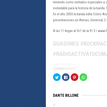
teniendo como invitados especiales a 
inolvidable para la historia de la banda
En el año 2003 la banda edita Cómo Anim
presentaciones en Atenas, Universal, C-
A las 11 llegan al 3×1 de la 91.3 / www
GUASONES #ROCKNAC
#RADIOACTIVATUCUM
COMPARTE ESTO:
Haz
Haz
Haz
Haz
clic
clic
clic
clic
para
para
para
para
compartir
compartir
compartir
compartir
en
en
en
en
Twitter
Facebook
Pinterest
WhatsApp
(Se
(Se
(Se
(Se
DANTE BILLONE
abre
abre
abre
abre
en
en
en
en
una
una
una
una
ventana
ventana
ventana
ventana