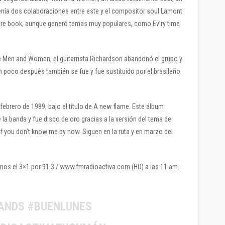
enía dos colaboraciones entre este y el compositor soul Lamont
icture book, aunque generó temas muy populares, como Ev’ry time
e Men and Women, el guitarrista Richardson abandonó el grupo y
 poco después también se fue y fue sustituido por el brasileño
febrero de 1989, bajo el título de A new flame. Este álbum
 la banda y fue disco de oro gracias a la versión del tema de
If you don’t know me by now. Siguen en la ruta y en marzo del
mos el 3×1 por 91.3 / www.fmradioactiva.com (HD) a las 11 am.
ANDS #BUENLUNES