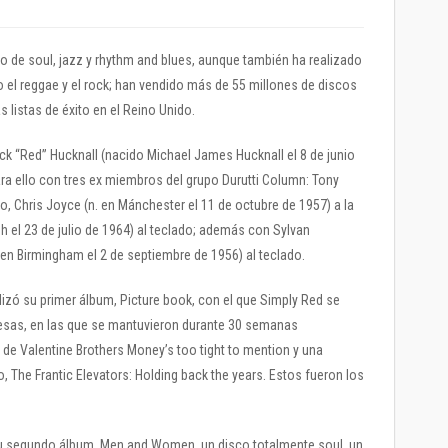
o de soul, jazz y rhythm and blues, aunque también ha realizado
el reggae y el rock; han vendido más de 55 millones de discos
listas de éxito en el Reino Unido.
ck “Red” Hucknall (nacido Michael James Hucknall el 8 de junio
ra ello con tres ex miembros del grupo Durutti Column: Tony
o, Chris Joyce (n. en Mánchester el 11 de octubre de 1957) a la
gh el 23 de julio de 1964) al teclado; además con Sylvan
n. en Birmingham el 2 de septiembre de 1956) al teclado.
alizó su primer álbum, Picture book, con el que Simply Red se
glesas, en las que se mantuvieron durante 30 semanas
 de Valentine Brothers Money’s too tight to mention y una
 The Frantic Elevators: Holding back the years. Estos fueron los
u segundo álbum, Men and Women, un disco totalmente soul, un