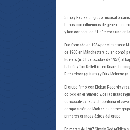
Simply Red es un grupo musical británic
temas con influencias de géneros como 
y han conseguido 31 números uno en las 
Fue formado en 1984 por el cantante Mi
de 1960 en Mánchester), quien contó pa
Bowers (n. 31 de octubre de 1952) al baj
batería y Tim Kellett (n. en Knaresborou
Richardson (guitarra) y Fritz McIntyre (
El grupo firmó con Elektra Records y re
colocó en el número 2 de las listas in
consecutivas. Este LP contenía el cover
composición de Mick en su primer grupo,
primeros grandes éxitos del grupo.
En marzo de 1987 Simply Red pública s