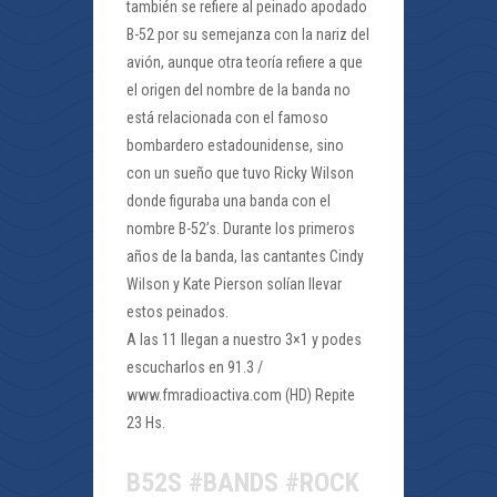
también se refiere al peinado apodado
B-52 por su semejanza con la nariz del
avión, aunque otra teoría refiere a que
el origen del nombre de la banda no
está relacionada con el famoso
bombardero estadounidense, sino
con un sueño que tuvo Ricky Wilson
donde figuraba una banda con el
nombre B-52’s. Durante los primeros
años de la banda, las cantantes Cindy
Wilson y Kate Pierson solían llevar
estos peinados.
A las 11 llegan a nuestro 3×1 y podes
escucharlos en 91.3 /
www.fmradioactiva.com (HD) Repite
23 Hs.
B52S #BANDS #ROCK