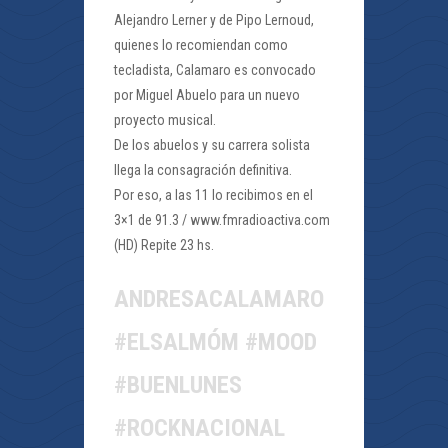
Alejandro Lerner y de Pipo Lernoud,
quienes lo recomiendan como
tecladista, Calamaro es convocado
por Miguel Abuelo para un nuevo
proyecto musical.
De los abuelos y su carrera solista
llega la consagración definitiva.
Por eso, a las 11 lo recibimos en el
3×1 de 91.3 / www.fmradioactiva.com
(HD) Repite 23 hs.
ANDRESACALAMARO
#ELSALMÓM #MOOD
#BUENLUNES
#ROCKNACIONAL