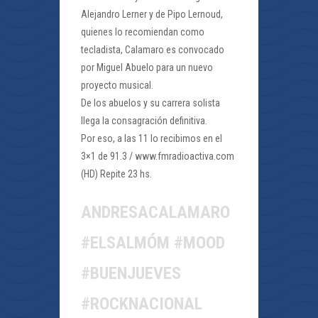
Alejandro Lerner y de Pipo Lernoud,
quienes lo recomiendan como
tecladista, Calamaro es convocado
por Miguel Abuelo para un nuevo
proyecto musical.
De los abuelos y su carrera solista
llega la consagración definitiva.
Por eso, a las 11 lo recibimos en el
3×1 de 91.3 / www.fmradioactiva.com
(HD) Repite 23 hs.
ANDRESACALAMARO
#ELSALMÓM #MOOD
#BUENJUEVES
#ROCKNACIONAL