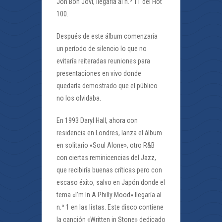
Jon Bon Jovi, llegaría al n.º 11 del Hot
100.
Después de este álbum comenzaría
un período de silencio lo que no
evitaría reiteradas reuniones para
presentaciones en vivo donde
quedaría demostrado que el público
no los olvidaba.
En 1993 Daryl Hall, ahora con
residencia en Londres, lanza el álbum
en solitario «Soul Alone», otro R&B
con ciertas reminicencias del Jazz,
que recibiría buenas críticas pero con
escaso éxito, salvo en Japón donde el
tema «I’m In A Philly Mood» llegaría al
n.º 1 en las listas. Este disco contiene
la canción «Written in Stone» dedicado