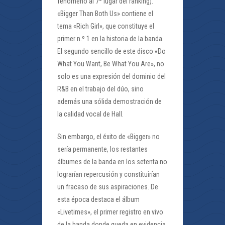
fenómeno al 7º lugar del ranking).
«Bigger Than Both Us» contiene el
tema «Rich Girl», que constituye el
primer n.º 1 en la historia de la banda.
El segundo sencillo de este disco «Do
What You Want, Be What You Are», no
solo es una expresión del dominio del
R&B en el trabajo del dúo, sino
además una sólida demostración de
la calidad vocal de Hall.
Sin embargo, el éxito de «Bigger» no
sería permanente, los restantes
álbumes de la banda en los setenta no
lograrían repercusión y constituirían
un fracaso de sus aspiraciones. De
esta época destaca el álbum
«Livetimes», el primer registro en vivo
de la banda donde queda en evidencia