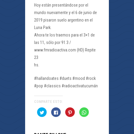
Hoy están presentándose por el
mundo nuevamente y el 6 de junio de
2019 pisaron suelo argentino en el
Luna Park.
Ahora te los traemos para el 3×1 de
las 11, sólo por 91.3 /
www.fmradioactiva.com (HD) Repite
23
hs.
#hallandoates #duets #mood #rock
#pop #classics #radioactivatucumán
COMPARTE ESTO:
Haz
Haz
Haz
Haz
clic
clic
clic
clic
para
para
para
para
compartir
compartir
compartir
compartir
en
en
en
en
Twitter
Facebook
Pinterest
WhatsApp
(Se
(Se
(Se
(Se