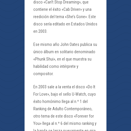
disco «Can’t Stop Dreaming», que
contiene el éxito «Cab Driver» y una
reedición del tema «She’s Gone». Este
disco sería editado en Estados Unidos
en 2003.
Ese mismo año John Oates publica su
único álbum en solitario denominado
«Phunk Shui», en el que muestra su
habilidad como intérprete y
compositor.
En 2003 sale a la venta el disco «Do It
For Love», bajo el sello U-Watch, cuyo
éxito homónimo llega al n.º 1 del
Ranking de Adulto Contemporáneo,
otro tema de este disco «Forever for
You» llega al n.º 6 del mismo ranking y
la banda se lanza nuevamente en gira