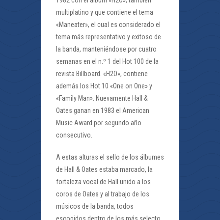
1982 con el álbum «H2O», también
multiplatino y que contiene el tema
«Maneater», el cual es considerado el
tema más representativo y exitoso de
la banda, manteniéndose por cuatro
semanas en el n.º 1 del Hot 100 de la
revista Billboard. «H2O», contiene
además los Hot 10 «One on One» y
«Family Man». Nuevamente Hall &
Oates ganan en 1983 el American
Music Award por segundo año
consecutivo.
A estas alturas el sello de los álbumes
de Hall & Oates estaba marcado, la
fortaleza vocal de Hall unido a los
coros de Oates y al trabajo de los
músicos de la banda, todos
escogidos dentro de los más selecto