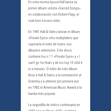
En esta misma época Hall lanza su
primer álbum solista «Sacred Songs»
en colaboración con Robert Fripp, el
cual tuvo escaso éxito.
En 1981 Hall & Oates lanzan el álbum
«Private Eyes» otro multiplatino que
superaría el éxito de todos sus
álbumes anteriores. Este disco
contiene los n.º 1 «Private Eyes» y » I
can’t go for that» y de los top 10 «Did it
in a minute». El éxito de este álbum
lleva a Hall & Oates a la nominación al
Grammy y a obtener por primera vez
en 1982 el American Music Award a la
banda más popular.
La seguidilla de éxitos continuaría en