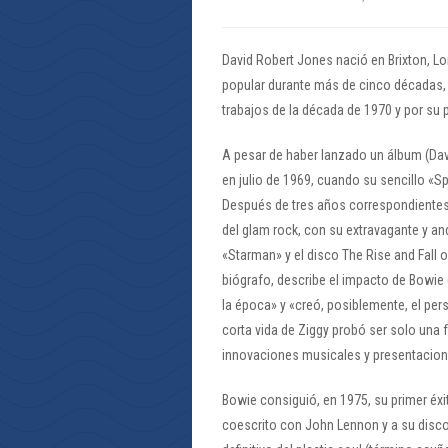
David Robert Jones nació en Brixton, Lo
popular durante más de cinco décadas, 
trabajos de la década de 1970 y por su 
A pesar de haber lanzado un álbum (Dav
en julio de 1969, cuando su sencillo «Spa
Después de tres años correspondientes 
del glam rock, con su extravagante y and
«Starman» y el disco The Rise and Fall 
biógrafo, describe el impacto de Bowie 
la época» y «creó, posiblemente, el per
corta vida de Ziggy probó ser solo una
innovaciones musicales y presentacione
Bowie consiguió, en 1975, su primer éxi
coescrito con John Lennon y a su disco