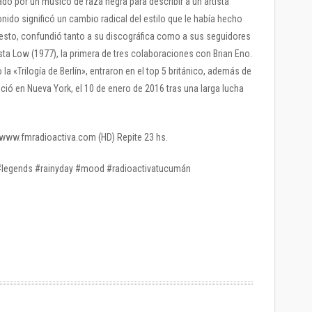
ñado por un músico de raza negra para describir a un artista
nido significó un cambio radical del estilo que le había hecho
esto, confundió tanto a su discográfica como a sus seguidores
ta Low (1977), la primera de tres colaboraciones con Brian Eno.
«Trilogía de Berlín», entraron en el top 5 británico, además de
leció en Nueva York, el 10 de enero de 2016 tras una larga lucha
 / www.fmradioactiva.com (HD) Repite 23 hs.
#legends #rainyday #mood #radioactivatucumán