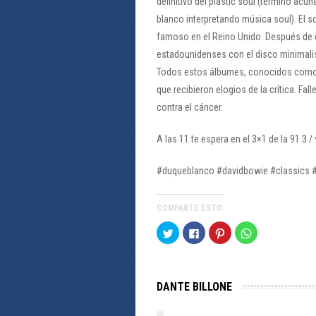
definitivo del plastic soul (término acu
blanco interpretando música soul). El so
famoso en el Reino Unido. Después de 
estadounidenses con el disco minimalis
Todos estos álbumes, conocidos como la 
que recibieron elogios de la crítica. Fal
contra el cáncer.
A las 11 te espera en el 3×1 de la 91.3
#duqueblanco #davidbowie #classics 
COMPARTE ESTO:
Haz
Haz
Haz
Haz
clic
clic
clic
clic
para
para
para
para
compartir
compartir
compartir
compartir
en
en
en
en
Twitter
Facebook
Pinterest
WhatsApp
(Se
(Se
(Se
(Se
DANTE BILLONE
abre
abre
abre
abre
en
en
en
en
una
una
una
una
ventana
ventana
ventana
ventana