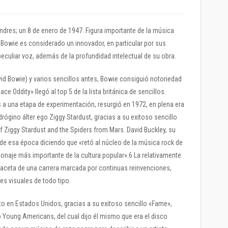
ndres; un 8 de enero de 1947. Figura importante de la música
Bowie es considerado un innovador, en particular por sus
peculiar voz, además de la profundidad intelectual de su obra.
id Bowie) y varios sencillos antes, Bowie consiguió notoriedad
ce Oddity» llegó al top 5 de la lista británica de sencillos.
a una etapa de experimentación, resurgió en 1972, en plena era
rógino álter ego Ziggy Stardust, gracias a su exitoso sencillo
of Ziggy Stardust and the Spiders from Mars. David Buckley, su
de esa época diciendo que «retó al núcleo de la música rock de
sonaje más importante de la cultura popular».6 La relativamente
 faceta de una carrera marcada por continuas reinvenciones,
s visuales de todo tipo.
to en Estados Unidos, gracias a su exitoso sencillo «Fame»,
 Young Americans, del cual dijo él mismo que era el disco