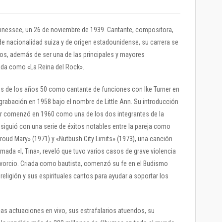
nnessee, un 26 de noviembre de 1939. Cantante, compositora,
a de nacionalidad suiza y de origen estadounidense, su carrera se
os, además de ser una de las principales y mayores
da como «La Reina del Rock».
 de los años 50 como cantante de funciones con Ike Turner en
grabación en 1958 bajo el nombre de Little Ann. Su introducción
r comenzó en 1960 como una de los dos integrantes de la
o siguió con una serie de éxitos notables entre la pareja como
roud Mary» (1971) y «Nutbush City Limits» (1973), una canción
lamada «I, Tina», reveló que tuvo varios casos de grave violencia
ivorcio. Criada como bautista, comenzó su fe en el Budismo
religión y sus espirituales cantos para ayudar a soportar los
as actuaciones en vivo, sus estrafalarios atuendos, su