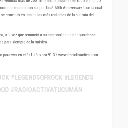
 Ha vendido más de 200 millones de álbumes en todo el mundo.
orrer el mundo con su gira Tina!: 50th Anniversary Tour, la cual
 se convirtió en una de las más rentables de la historia del
ica, a la vez que renunció a su nacionalidad estadounidense.
ba para siempre de la música.
o para vos en el 3×1 sólo por 91.3 / www.fmradioactiva.com
OCK #LEGENDSOFROCK #LEGENDS
OOD #RADIOACTIVATUCUMÁN