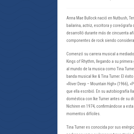
Anna Mae Bullock nació en Nutbush, Te
bailarina, actriz, escritora y coreógraf
desarrolló durante más de cincuenta añ
componentes de rock siendo considera
Comenzó su carrera musical a mediados
Kings of Rhythm, llegando a su primera 
al mundo de la musica como Tina Turne
banda musical Ike & Tina Turner. El éxit
«River Deep – Mountain High» (1966), «P
que ella escribió. En su autobiografía l
doméstica con Ike Turner antes de su d
Nichiren en 1974, confirmándose a esta 
momentos difíciles.
Tina Turner es conocida por sus enérgic