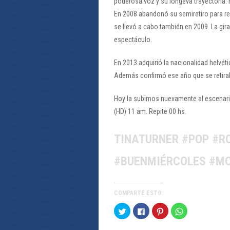
poderosa voz y su longeva trayectoria.
En 2008 abandonó su semiretiro para rec
se llevó a cabo también en 2009. La gira
espectáculo.
En 2013 adquirió la nacionalidad helvét
Además confirmó ese año que se retira
Hoy la subimos nuevamente al escenari
(HD) 11 am. Repite 00 hs.
TINATURNER #POP #R
#BUENMIÉRCOLES #M
COMPARTE ESTO:
Haz
Haz
Haz
Haz
clic
clic
clic
clic
para
para
para
para
compartir
compartir
compartir
compartir