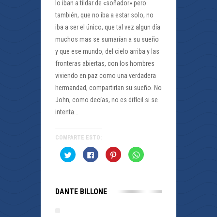
lo iban a tildar de «soñador» pero
también, que no iba a estar solo, no
iba a ser el único, que tal vez algun día
muchos mas se sumarían a su sueño
y que ese mundo, del cielo arriba y las
fronteras abiertas, con los hombres
viviendo en paz como una verdadera
hermandad, compartirían su sueño. No
John, como decías, no es difícil si se
intenta…
COMPARTE ESTO:
Haz
Haz
Haz
Haz
clic
clic
clic
clic
para
para
para
para
compartir
compartir
compartir
compartir
en
en
en
en
Twitter
Facebook
Pinterest
WhatsApp
(Se
(Se
(Se
(Se
DANTE BILLONE
abre
abre
abre
abre
en
en
en
en
una
una
una
una
ventana
ventana
ventana
ventana
nueva)
nueva)
nueva)
nueva)