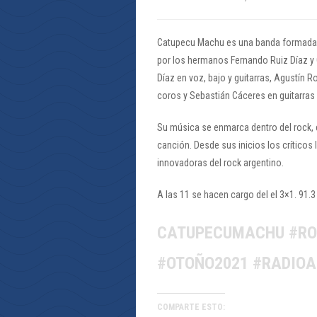
Catupecu Machu es una banda formada en 
por los hermanos Fernando Ruiz Díaz y 
Díaz en voz, bajo y guitarras, Agustín 
coros y Sebastián Cáceres en guitarras 
Su música se enmarca dentro del rock, 
canción. Desde sus inicios los crítico
innovadoras del rock argentino.
A las 11 se hacen cargo del el 3×1. 91.
CATUPECUMACHU #RO
#OTOÑO2021 #RADIO
COMPARTE ESTO: