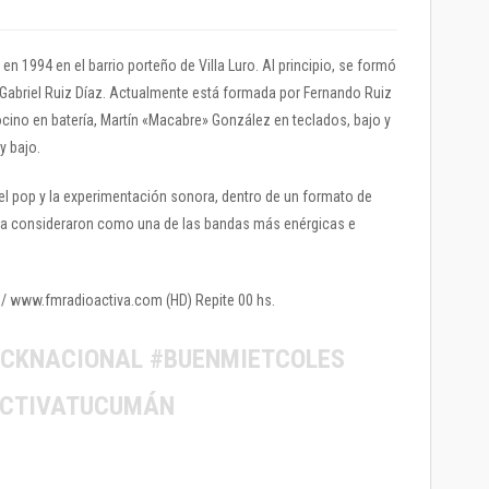
1994 en el barrio porteño de Villa Luro. Al principio, se formó
Gabriel Ruiz Díaz. Actualmente está formada por Fernando Ruiz
Rocino en batería, Martín «Macabre» González en teclados, bajo y
y bajo.
el pop y la experimentación sonora, dentro de un formato de
s la consideraron como una de las bandas más enérgicas e
3 / www.fmradioactiva.com (HD) Repite 00 hs.
CKNACIONAL #BUENMIETCOLES
ACTIVATUCUMÁN