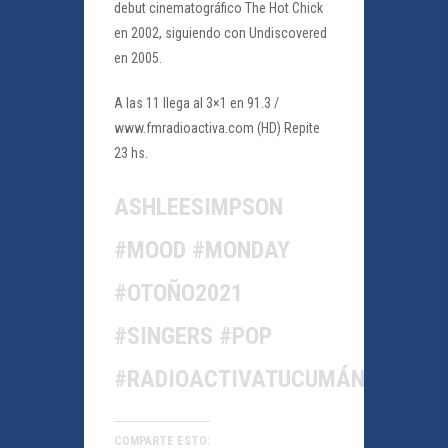
debut cinematográfico The Hot Chick
en 2002, siguiendo con Undiscovered
en 2005.
A las 11 llega al 3×1 en 91.3 /
www.fmradioactiva.com (HD) Repite
23 hs.
ASHLEESIMPSON
#MOOD #MONDAY
#OTOÑO2021
#SINGERS #POP
#RADIOACTIVATUCUMÁN
COMPARTE ESTO: