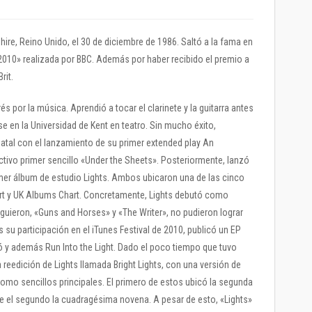
ire, Reino Unido, el 30 de diciembre de 1986. Saltó a la fama en
2010» realizada por BBC. Además por haber recibido el premio a
rit.
és por la música. Aprendió a tocar el clarinete y la guitarra antes
 en la Universidad de Kent en teatro. Sin mucho éxito,
tal con el lanzamiento de su primer extended play An
ectivo primer sencillo «Under the Sheets». Posteriormente, lanzó
mer álbum de estudio Lights. Ambos ubicaron una de las cinco
art y UK Albums Chart. Concretamente, Lights debutó como
guieron, «Guns and Horses» y «The Writer», no pudieron lograr
s su participación en el iTunes Festival de 2010, publicó un EP
ó y además Run Into the Light. Dado el poco tiempo que tuvo
a reedición de Lights llamada Bright Lights, con una versión de
omo sencillos principales. El primero de estos ubicó la segunda
ue el segundo la cuadragésima novena. A pesar de esto, «Lights»