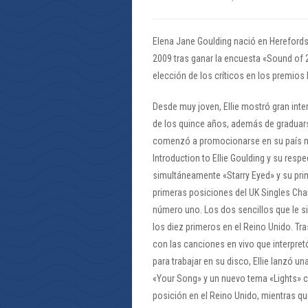
Elena Jane Goulding nació en Herefordsh
2009 tras ganar la encuesta «Sound of 
elección de los críticos en los premios B
Desde muy joven, Ellie mostró gran inter
de los quince años, además de graduarse
comenzó a promocionarse en su país na
Introduction to Ellie Goulding y su resp
simultáneamente «Starry Eyed» y su pri
primeras posiciones del UK Singles Ch
número uno. Los dos sencillos que le si
los diez primeros en el Reino Unido. Tra
con las canciones en vivo que interpret
para trabajar en su disco, Ellie lanzó un
«Your Song» y un nuevo tema «Lights» c
posición en el Reino Unido, mientras q