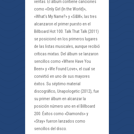
ventas. El álbum contiene canciones
como «Only Girl (In the World)»,
«What’s My Name?» y «S&M»; las tres
alcanzaron el primer puesto en el
Billboard Hot 100. Talk That Talk (2011)
se posicionó en los primeros lugares
de las listas musicales, aunque recibió
críticas mixtas. Del álbum se lanzaron
sencillos como «Where Have You
Been» y «We Found Love», el cual se
convirtió en uno de sus mayores
éxitos. Su séptimo material
discográfico, Unapologetic (2012), fue
su primer álbum en alcanzar la
posición número uno en el Billboard
200. Éxitos como «Diamonds» y
«Stay» fueron lanzados como
sencillos del disco.