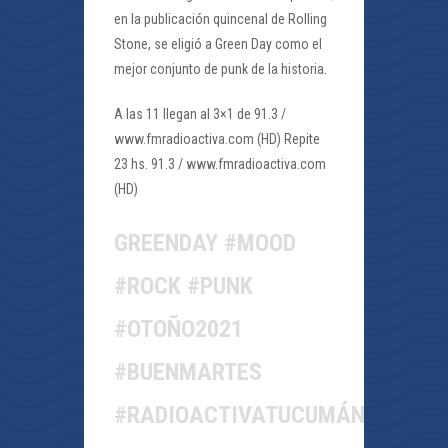
en la publicación quincenal de Rolling
Stone, se eligió a Green Day como el
mejor conjunto de punk de la historia.
A las 11 llegan al 3×1 de 91.3 /
www.fmradioactiva.com (HD) Repite
23 hs. 91.3 / www.fmradioactiva.com
(HD)
GREENDAY #MOOD
#ROCK #PUNK
#OTOÑO2021
#BUENMARTES
#RADIOACTIVATUCUMÁN