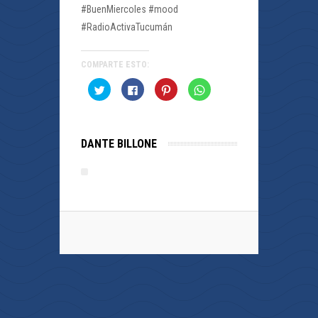
#BuenMiercoles #mood
#RadioActivaTucumán
COMPARTE ESTO:
Haz
Haz
Haz
Haz
clic
clic
clic
clic
para
para
para
para
compartir
compartir
compartir
compartir
en
en
en
en
Twitter
Facebook
Pinterest
WhatsApp
(Se
(Se
(Se
(Se
DANTE BILLONE
abre
abre
abre
abre
en
en
en
en
una
una
una
una
ventana
ventana
ventana
ventana
nueva)
nueva)
nueva)
nueva)