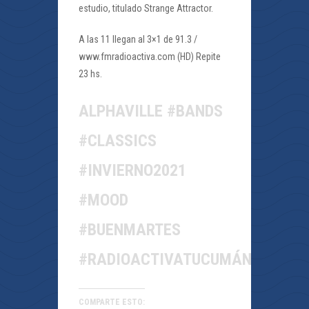
estudio, titulado Strange Attractor.
A las 11 llegan al 3×1 de 91.3 /
www.fmradioactiva.com (HD) Repite
23 hs.
ALPHAVILLE #BANDS
#CLASSICS
#INVIERNO2021
#MOOD
#BUENMARTES
#RADIOACTIVATUCUMÁN
COMPARTE ESTO: