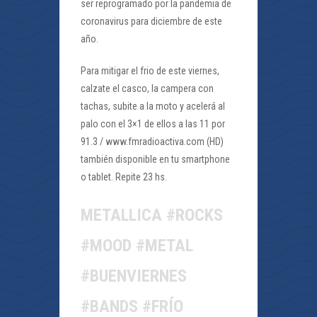
ser reprogramado por la pandemia de
coronavirus para diciembre de este
año.
Para mitigar el frio de este viernes,
calzate el casco, la campera con
tachas, subite a la moto y acelerá al
palo con el 3×1 de ellos a las 11 por
91.3 / www.fmradioactiva.com (HD)
también disponible en tu smartphone
o tablet. Repite 23 hs.
METALLICA #ROCKS
#MOOD #METAL
#BUENVIERNES
#BANDS #FRÍO