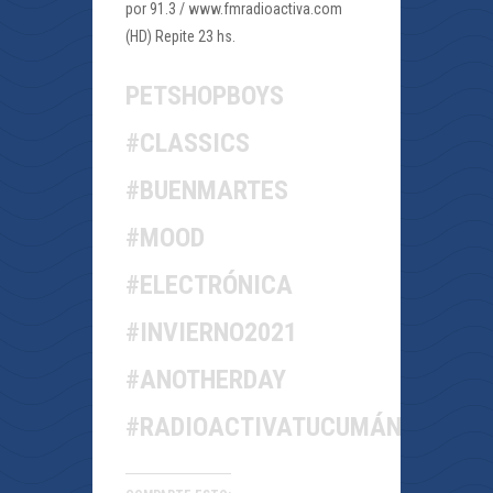
por 91.3 / www.fmradioactiva.com
(HD) Repite 23 hs.
PETSHOPBOYS
#CLASSICS
#BUENMARTES
#MOOD
#ELECTRÓNICA
#INVIERNO2021
#ANOTHERDAY
#RADIOACTIVATUCUMÁN