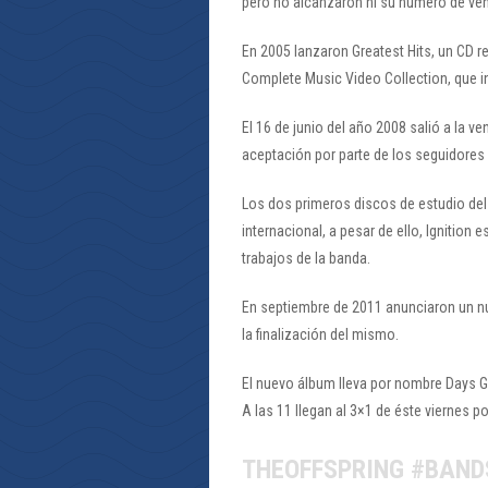
pero no alcanzaron ni su número de ven
En 2005 lanzaron Greatest Hits, un CD r
Complete Music Video Collection, que in
El 16 de junio del año 2008 salió a la ve
aceptación por parte de los seguidores 
Los dos primeros discos de estudio del 
internacional, a pesar de ello, Ignitio
trabajos de la banda.
En septiembre de 2011 anunciaron un n
la finalización del mismo.
El nuevo álbum lleva por nombre Days Go 
A las 11 llegan al 3×1 de éste viernes 
THEOFFSPRING #BAND