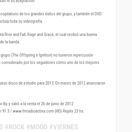
tas ni su aceptación.
ecopilatorio de los grandes éxitos del grupo, y también el DVD
cluía toda su videografía.
nta Rise and Fall, Rage and Grace, el cual recibió una buena
de la banda.
grupo (The Offspring e Ignition) no tuvieron repercusión
n es considerado por los seguidores cómo uno de los mejores
uevo disco de estudio para 2012. En marzo de 2012 anunciaron
By, y salió a la venta el 26 de junio de 2012.
por 91.3 / www.fmradioactiva.com (HD) Repite 23 hs.
S #ROCK #MOOD #VIERNES