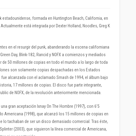
k estadounidense, formada en Huntington Beach, California, en
 Actualmente está integrada por Dexter Holland, Noodles, Greg K
ntes en el resurgir del punk, abanderando la escena californiana
, Green Day, Blink-182, Rancid y NOFX a comienzos y mediados
r de 50 millones de copias en todo el mundo a lo largo de toda
millones son solamente copias despachadas en los Estados
ca fue alcanzada con el aclamado Smash de 1994, el álbum bajo
storia, 17 millones de copias. El disco fue parte integrante,
rublic de NOFX, de la revolución anteriormente mencionada.
n una gran aceptación Ixnay On The Hombre (1997), con 6’5
do Americana (1998), que alcanzó los 15 millones de copias en
ue lo tachaban de ser un disco demasiado comercial. Tras éste,
Splinter (2003), que siguieron la línea comercial de Americana,