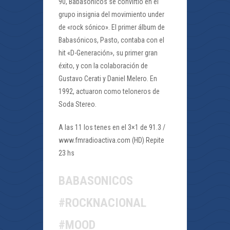
90, Babasónicos se convirtió en el
grupo insignia del movimiento under
de «rock sónico». El primer álbum de
Babasónicos, Pasto, contaba con el
hit «D-Generación», su primer gran
éxito, y con la colaboración de
Gustavo Cerati y Daniel Melero. En
1992, actuaron como teloneros de
Soda Stereo.
A las 11 los tenes en el 3×1 de 91.3 /
www.fmradioactiva.com (HD) Repite
23 hs
BABASONICOS
#ROCKNACIONAL
#MOOD