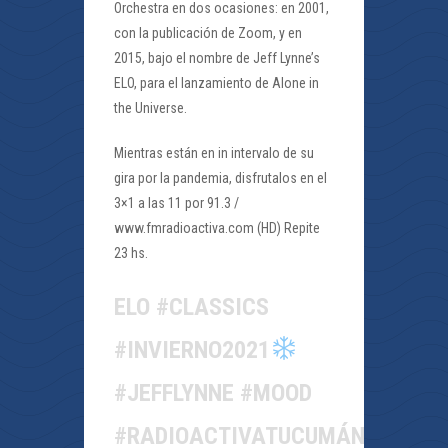
Orchestra en dos ocasiones: en 2001,
con la publicación de Zoom, y en
2015, bajo el nombre de Jeff Lynne’s
ELO, para el lanzamiento de Alone in
the Universe.
Mientras están en in intervalo de su
gira por la pandemia, disfrutalos en el
3×1 a las 11 por 91.3 /
www.fmradioactiva.com (HD) Repite
23 hs.
ELO #CLASSICS
#INVIERNO2021
#JEFFLYNNE #MOOD
#RADIOACTIVATUCUMÁN