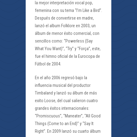
la mejor interpretación vocal pop,
femenina con su tema “I’m Like a Bird”.
Después de convertirse en madre,
lanzó el album Folklore en 2003, un
álbum de menor éxito comercial, con
sencillos como: “Powerless (Say
What You Want)”, “Try” y “Força”, este,
fue el himno oficial de la Eurocopa de
Fútbol de 2004.
En el año 2006 regresó bajo la
influencia musical del productor
Timbaland y lanzó su álbum de más
exito Loose, del cual salieron cuatro
grandes éxitos internacionales:
“Promiscuous”, “Maneater”, “All Good
Things (Come to an End)” y “Say It
Right”. En 2009 lanzó su cuarto álbum