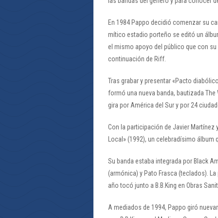
las bandas del género y para conocer d
En 1984 Pappo decidió comenzar su carre
mítico estadio porteño se editó un álb
el mismo apoyo del público que con su b
continuación de Riff.
Tras grabar y presentar «Pacto diabólic
formó una nueva banda, bautizada The W
gira por América del Sur y por 24 ciuda
Con la participación de Javier Martínez
Local» (1992), un celebradísimo álbum q
Su banda estaba integrada por Black Ama
(armónica) y Pato Frasca (teclados). La 
año tocó junto a B.B.King en Obras Sanit
A mediados de 1994, Pappo giró nueva