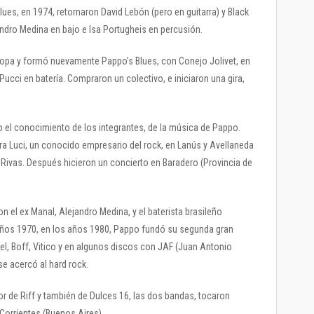
lues, en 1974, retornaron David Lebón (pero en guitarra) y Black
ndro Medina en bajo e Isa Portugheis en percusión.
uropa y formó nuevamente Pappo’s Blues, con Conejo Jolivet, en
 Pucci en batería. Compraron un colectivo, e iniciaron una gira,
 el conocimiento de los integrantes, de la música de Pappo.
ra Luci, un conocido empresario del rock, en Lanús y Avellaneda
 Rivas. Después hicieron un concierto en Baradero (Provincia de
n el ex Manal, Alejandro Medina, y el baterista brasileño
 años 1970, en los años 1980, Pappo fundó su segunda gran
nel, Boff, Vitico y en algunos discos con JAF (Juan Antonio
se acercó al hard rock.
 de Riff y también de Dulces 16, las dos bandas, tocaron
 Corrientes (Buenos Aires).