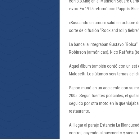
con B.B.King en el Madison Square Garde
vivo». En 1995 retornó con Pappo’s Blue
«Buscando un amor» salió en octubre del
corte de difusión “Rock and roll y fiebre
La banda la integraban Gustavo “Bolsa” G
Robinson (armónicas), Nico Raffetta (te
Aquel álbum también contó con un set d
Malosetti. Los últimos seis temas del d
Pappo murió en un accidente con su mot
2005. Según fuentes policiales, el guita
seguido por otra moto en la que viajaba
restaurante.
Al llegar al paraje Estancia La Blanque
control, cayendo al pavimento y siendo 