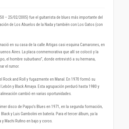
0 – 25/02/2005) fue el guitarrista de blues más importante del
mación de Los Abuelos de la Nada y también con Los Gatos (con
o nació en su casa de la calle Artigas casi esquina Camarones, en
 Buenos Aires. La placa conmemorativa que allí se colocó y la
po, el hombre suburbano”, donde entrevistó a su hermana,
mar el rumor.
el Rock and Roll y fugazmente en Manal. En 1970 formó su
d Lebón y Black Amaya. Esta agrupación perduró hasta 1980 y
la alineación cambió en varias oportunidades.
rimer disco de Pappo’s Blues en 1971, en la segunda formación,
Black y Luis Gambolini en batería. Para el tercer álbum, ya la
 y Machi Rufino en bajo y coros.