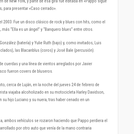
n de New York, y parte de esa gira fue editada en «Pappo sigue
s, para presentar «Caso cerrado».
 2003. Fue un disco clásico de rock y blues con hits, como el
”, más “Ella es un ángel” y “Banquero blues” entre otros.
onzález (batería) y Yulie Ruth (bajo) y, como invitados, Luis
clados), las Blacanblus (coros) y José Bale (percusión).
e cuerdas y una línea de vientos arreglados por Javier
isco fueron covers de bluseros.
o, cerca de Luján, en la noche del jueves 24 de febrero de
rrista viajaba alcoholizado en su motocicleta Harley Davidson,
n su hijo Luciano y su nuera, tras haber cenado en un
ada, ambos vehículos se rozaron haciendo que Pappo perdiera el
arrollado por otro auto que venía de la mano contraria