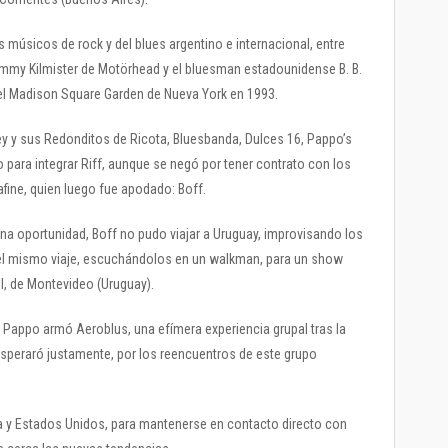
músicos de rock y del blues argentino e internacional, entre
mmy Kilmister de Motörhead y el bluesman estadounidense B. B.
en el Madison Square Garden de Nueva York en 1993.
 Rey y sus Redonditos de Ricota, Bluesbanda, Dulces 16, Pappo’s
 para integrar Riff, aunque se negó por tener contrato con los
ine, quien luego fue apodado: Boff.
 una oportunidad, Boff no pudo viajar a Uruguay, improvisando los
 el mismo viaje, escuchándolos en un walkman, para un show
l, de Montevideo (Uruguay).
 Pappo armó Aeroblus, una efímera experiencia grupal tras la
osperaró justamente, por los reencuentros de este grupo
 y Estados Unidos, para mantenerse en contacto directo con