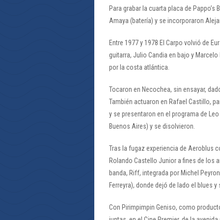
Para grabar la cuarta placa de Pappo’s B
Amaya (batería) y se incorporaron Aleja
Entre 1977 y 1978 El Carpo volvió de E
guitarra, Julio Candia en bajo y Marcelo
por la costa atlántica.
Tocaron en Necochea, sin ensayar, dado
También actuaron en Rafael Castillo, pa
y se presentaron en el programa de Leo
Buenos Aires) y se disolvieron.
Tras la fugaz experiencia de Aeroblus co
Rolando Castello Junior a fines de los
banda, Riff, integrada por Michel Peyro
Ferreyra), donde dejó de lado el blues y 
Con Pirimpimpin Geniso, como productor
juntas, en el Cine Premier, de la avenida