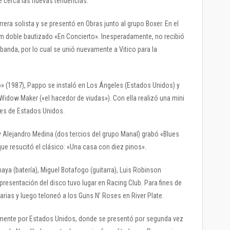
e cerca las nuevas tendencias.
ra solista y se presentó en Obras junto al grupo Boxer. En el
um doble bautizado «En Concierto». Inesperadamente, no recibió
anda, por lo cual se unió nuevamente a Vitico para la
o» (1987), Pappo se instaló en Los Ángeles (Estados Unidos) y
idow Maker («el hacedor de viudas»). Con ella realizó una mini
des de Estados Unidos.
 y Alejandro Medina (dos tercios del grupo Manal) grabó «Blues
ue resucitó el clásico: «Una casa con diez pinos».
ya (batería), Miguel Botafogo (guitarra), Luis Robinson
presentación del disco tuvo lugar en Racing Club. Para fines de
arias y luego teloneó a los Guns N’ Roses en River Plate.
mente por Estados Unidos, donde se presentó por segunda vez