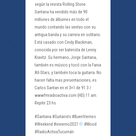
según la revista Rolling Stone.
Santana ha vendido más de 90
millones de álbumes en todo el
mundo contando las ventas con su
antigua banda y su carrera en solitario.
Está casado con Cindy Blackman,
conocida por ser baterista de Lenny
Kravitz. Su hermano, Jorge Santana,
también es músico y tocó con la Fania
All-Stars, y también toca la guitarra. No
hacen falta mas presentaciones, es
Carlos Santan en el 3×1 de 91.3 /
wwwfmradioactiva.com (HD) 11 am.
Repite 23 hs.
#Santana #Guitarists #BuenViernes
#Weekend #invierno2021
#Mood
#RadioActivaTucumán