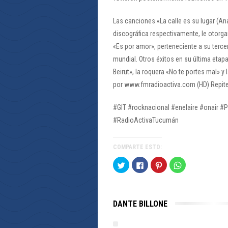
Las canciones «La calle es su lugar (An
discográfica respectivamente, le otorga
«Es por amor», perteneciente a su tercer
mundial. Otros éxitos en su última eta
Beirut», la roquera «No te portes mal» y
por www.fmradioactiva.com (HD) Repite
#GIT #rocknacional #enelaire #onair #P
#RadioActivaTucumán
COMPARTE ESTO:
Haz
Haz
Haz
Haz
clic
clic
clic
clic
para
para
para
para
compartir
compartir
compartir
compartir
en
en
en
en
Twitter
Facebook
Pinterest
WhatsApp
(Se
(Se
(Se
(Se
DANTE BILLONE
abre
abre
abre
abre
en
en
en
en
una
una
una
una
ventana
ventana
ventana
ventana