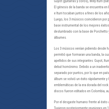
Guyot (guitarras y coros), Willy Iturri (ba
El génesis de la banda se encuentra e
e Iturri tocaban juntos a fines de los año
Luego, los 3 músicos coincidieron por 
base instrumental de los mejores éxitos 
deslumbrado con la base de Porchetto y
álbumes.
Los 3 músicos venían pidiendo desde ha
permitió que formaran una banda, la cua
apellidos de sus integrantes: Guyot, Itur
debut homónimo. Debido a un inadvertido
separado por puntos, por lo que en país
álbum se volvió un éxito rápidamente y 
emblemáticas de la era dorada del rock 
discos fueron editados en Colombia, a
Por el desgaste humano frente al éxito
Tuvieron posteriormente reuniones en 1