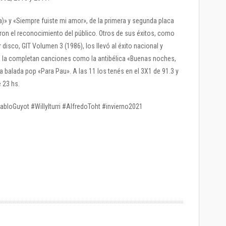
a)» y «Siempre fuiste mi amor», de la primera y segunda placa
ron el reconocimiento del público. Otros de sus éxitos, como
 disco, GIT Volumen 3 (1986), los llevó al éxito nacional y
pa la completan canciones como la antibélica «Buenas noches,
 la balada pop «Para Pau». A las 11 los tenés en el 3X1 de 91.3 y
 23 hs.
abloGuyot #WillyIturri #AlfredoToht #invierno2021