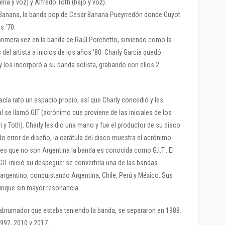
tería y voz) y Alfredo Toth (bajo y voz).
n Banana, la banda pop de Cesar Banana Pueyrredón donde Guyot
s ’70.
primera vez en la banda de Raúl Porchetto, sirviendo como la
del artista a inicios de los años ’80. Charly García quedó
 los incorporó a su banda solista, grabando con ellos 2
cía rato un espacio propio, así que Charly concedió y les
l se llamó GIT (acrónimo que proviene de las iniciales de los
ri y Toth). Charly les dio una mano y fue el productor de su disco
 error de diseño, la carátula del disco muestra el acrónimo
es que no son Argentina la banda es conocida como G.I.T.. El
GIT inició su despegue: se convertiría una de las bandas
argentino, conquistando Argentina, Chile, Perú y México. Sus
unque sin mayor resonancia.
 abrumador que estaba teniendo la banda, se separaron en 1988.
992, 2010 y 2017.