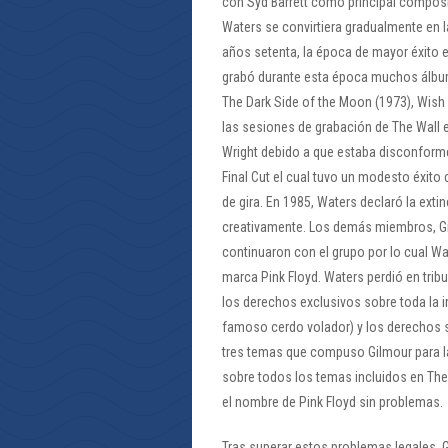
con Syd Barrett como principal composito
Waters se convirtiera gradualmente en l
años setenta, la época de mayor éxito 
grabó durante esta época muchos álbum
The Dark Side of the Moon (1973), Wish 
las sesiones de grabación de The Wall e
Wright debido a que estaba disconforme
Final Cut el cual tuvo un modesto éxito
de gira. En 1985, Waters declaró la ext
creativamente. Los demás miembros, Gi
continuaron con el grupo por lo cual W
marca Pink Floyd. Waters perdió en tri
los derechos exclusivos sobre toda la 
famoso cerdo volador) y los derechos s
tres temas que compuso Gilmour para la
sobre todos los temas incluidos en The 
el nombre de Pink Floyd sin problemas.
Tras superar estos problemas legales, G