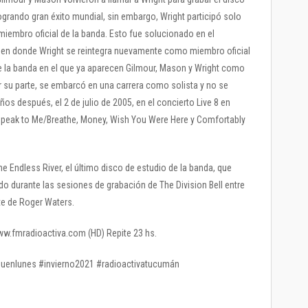
rando gran éxito mundial, sin embargo, Wright participó solo
iembro oficial de la banda. Esto fue solucionado en el
4) en donde Wright se reintegra nuevamente como miembro oficial
de la banda en el que ya aparecen Gilmour, Mason y Wright como
 su parte, se embarcó en una carrera como solista y no se
ños después, el 2 de julio de 2005, en el concierto Live 8 en
peak to Me/Breathe, Money, Wish You Were Here y Comfortably
e Endless River, el último disco de estudio de la banda, que
o durante las sesiones de grabación de The Division Bell entre
 con ningún aporte de Roger Waters.
www.fmradioactiva.com (HD) Repite 23 hs.
uenlunes #invierno2021 #radioactivatucumán