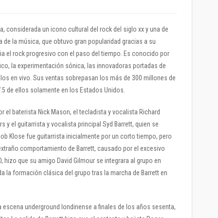
a, considerada un icono cultural del rock del siglo xx y una de
ia de la música, que obtuvo gran popularidad gracias a su
a el rock progresivo con el paso del tiempo. Es conocido por
ico, la experimentación sónica, las innovadoras portadas de
los en vivo. Sus ventas sobrepasan los más de 300 millones de
.5 de ellos solamente en los Estados Unidos.
 el baterista Nick Mason, el tecladista y vocalista Richard
s y el guitarrista y vocalista principal Syd Barrett, quien se
 Bob Klose fue guitarrista inicialmente por un corto tiempo, pero
 extraño comportamiento de Barrett, causado por el excesivo
hizo que su amigo David Gilmour se integrara al grupo en
a la formación clásica del grupo tras la marcha de Barrett en
a escena underground londinense a finales de los años sesenta,