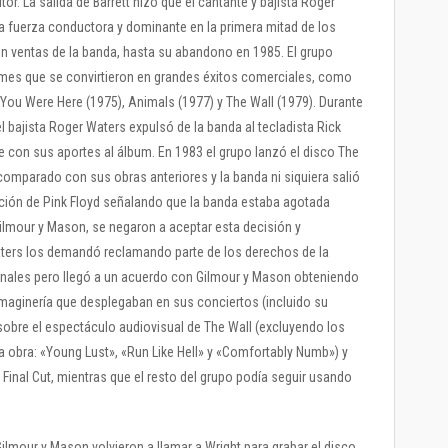
r. La salida de Barrett hizo que el cantante y bajista Roger
a fuerza conductora y dominante en la primera mitad de los
en ventas de la banda, hasta su abandono en 1985. El grupo
es que se convirtieron en grandes éxitos comerciales, como
You Were Here (1975), Animals (1977) y The Wall (1979). Durante
l bajista Roger Waters expulsó de la banda al tecladista Rick
 con sus aportes al álbum. En 1983 el grupo lanzó el disco The
 comparado con sus obras anteriores y la banda ni siquiera salió
inción de Pink Floyd señalando que la banda estaba agotada
lmour y Mason, se negaron a aceptar esta decisión y
aters los demandó reclamando parte de los derechos de la
bunales pero llegó a un acuerdo con Gilmour y Mason obteniendo
imaginería que desplegaban en sus conciertos (incluido su
obre el espectáculo audiovisual de The Wall (excluyendo los
 obra: «Young Lust», «Run Like Hell» y «Comfortably Numb») y
Final Cut, mientras que el resto del grupo podía seguir usando
ilmour y Mason volvieron a llamar a Wright para grabar el disco