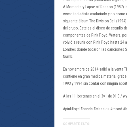
A Momentary Lapse of Reason (1987) log
como tecladista asalariado y no como m
siguiente álbum The Division Bell (199
del grupo. Este es el disco de estudio 
componentes de Pink Floyd. Waters, por
volvió a reunir con Pink Floyd hasta 24 a
Londres donde tocaron las canciones S
Numb.
En noviembre de 2014 salió a la venta Th
contiene en gran medida material grabad
1993 y 1994 sin contar
A las 11 los tenes en el 3×1 de 91.3 / 
#pinkfloyd #bands #classics #mood #b
COMPARTE ESTO: