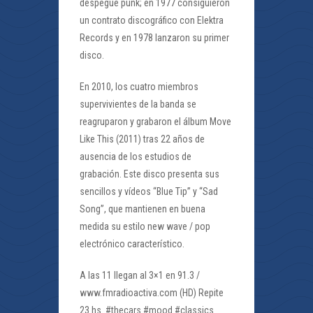
despegue punk; en 1977 consiguieron
un contrato discográfico con Elektra
Records y en 1978 lanzaron su primer
disco.
En 2010, los cuatro miembros
supervivientes de la banda se
reagruparon y grabaron el álbum Move
Like This (2011) tras 22 años de
ausencia de los estudios de
grabación. Este disco presenta sus
sencillos y vídeos “Blue Tip” y “Sad
Song”, que mantienen en buena
medida su estilo new wave / pop
electrónico característico.
A las 11 llegan al 3×1 en 91.3 /
www.fmradioactiva.com (HD) Repite
23 hs. #thecars #mood #classics