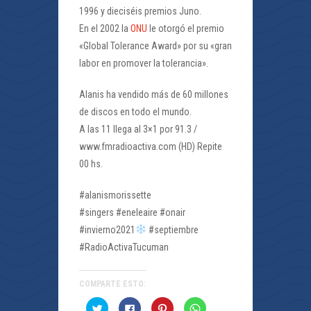
1996 y dieciséis premios Juno.
En el 2002 la
ONU
le otorgó el premio
«Global Tolerance Award» por su «gran
labor en promover la tolerancia».
Alanis ha vendido más de 60 millones
de discos en todo el mundo.
A las 11 llega al 3×1 por 91.3 /
www.fmradioactiva.com (HD) Repite
00 hs.
#alanismorissette
#singers #eneleaire #onair
#invierno2021
#septiembre
#RadioActivaTucuman
COMPARTE ESTO:
Haz
Haz
Haz
Haz