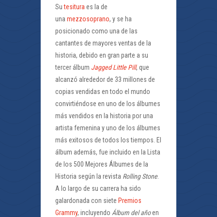
Su
tesitura
es la de
una
mezzosoprano
, y se ha
posicionado como una de las
cantantes de mayores ventas de la
historia, debido en gran parte a su
tercer álbum
Jagged Little Pill
, que
alcanzó alrededor de 33 millones de
copias vendidas en todo el mundo
convirtiéndose en uno de los álbumes
más vendidos en la historia por una
artista femenina y uno de los álbumes
más exitosos de todos los tiempos. El
álbum además, fue incluido en la Lista
de los 500 Mejores Álbumes de la
Historia según la revista
Rolling Stone
.
A lo largo de su carrera ha sido
galardonada con siete
Premios
Grammy
, incluyendo
Álbum del año
en