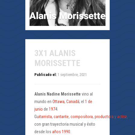
3X1 ALANIS
MORISSETTE
Publicado el:
1 septiembre, 2021
Alanis Nadine Morissette
vino al
mundo en
Ottawa
,
Canadá
; el
1 de
junio
de
197
4.
G
uitarrista
,
cantante
,
compositora
,
productora
y
actriz
,
con gran trayectoria musical y éxito
desde los
años 1990
.