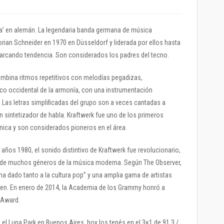
ica’ en alemán. La legendaria banda germana de música
orian Schneider en 1970 en Düsseldorf y liderada por ellos hasta
marcando tendencia. Son considerados los padres del tecno.
combina ritmos repetitivos con melodías pegadizas,
ico occidental de la armonía, con una instrumentación
. Las letras simplificadas del grupo son a veces cantadas a
 sintetizador de habla. Kraftwerk fue uno de los primeros
nica y son considerados pioneros en el área.
 años 1980, el sonido distintivo de Kraftwerk fue revolucionario,
és de muchos géneros de la música moderna. Según The Observer,
a dado tanto a la cultura pop” y una amplia gama de artistas
gen. En enero de 2014, la Academia de los Grammy honró a
 Award.
el Luna Park en Buenos Aires, hoy los tenés en el 3×1 de 91.3 /