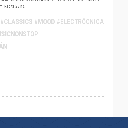
. Repite 23 hs.
#CLASSICS #MOOD #ELECTRÓCNICA
USICNONSTOP
ÁN