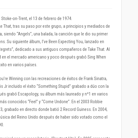
 Stoke-on-Trent, el 13 de febrero de 1974.
ke That, tras su paso por este grupo, a principios y mediados de
a, siendo “Angels”, una balada, la canción que le dio su primer
ens. Su siguiente álbum, I’ve Been Expecting You, lanzado en
Regrets”, dedicado a sus antiguos compañeros de Take That. Al
ed en el mercado americano y poco después grabó Sing When
xito en varios países.
u’re Winning con las recreaciones de éxitos de Frank Sinatra,
 Jr incluido el éxito “Something Stupid” grabado a dúo con la
ués grabó Escapology, su álbum más laureado y nº1 en varios
 más conocidos “Feel” y “Come Undone”. En el 2003 Robbie
03, grabado en directo donde batió 2 Record Guiness. En 2004,
 Música del Reino Unido después de haber sido votado como el
90.