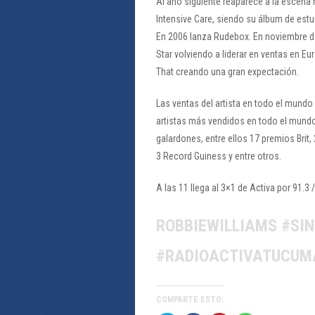
Al año siguiente reaparece a la escena 
Intensive Care, siendo su álbum de est
En 2006 lanza Rudebox. En noviembre de 
Star volviendo a liderar en ventas en E
That creando una gran expectación.
Las ventas del artista en todo el mundo 
artistas más vendidos en todo el mundo
galardones, entre ellos 17 premios Brit
3 Record Guiness y entre otros.
A las 11 llega al 3×1 de Activa por 91.
ROBBIEWILLIAMS #SI
#RADIOACTIVATUCUM
COMPARTE ESTO: