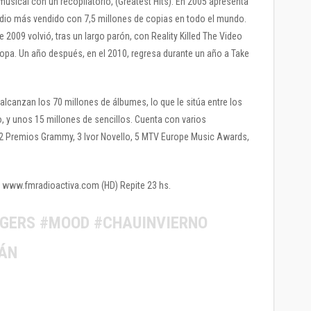
musical con un recopilatorio, (Greatest Hits). En 2005 apresenta
udio más vendido con 7,5 millones de copias en todo el mundo.
2009 volvió, tras un largo parón, con Reality Killed The Video
uropa. Un año después, en el 2010, regresa durante un año a Take
alcanzan los 70 millones de álbumes, lo que le sitúa entre los
, y unos 15 millones de sencillos. Cuenta con varios
, 2 Premios Grammy, 3 Ivor Novello, 5 MTV Europe Music Awards,
3 / www.fmradioactiva.com (HD) Repite 23 hs.
NGERS #MOOD #CHAUINVIERNO
ÁN