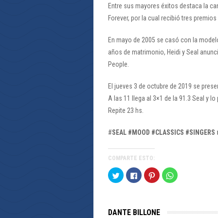
Entre sus mayores éxitos destaca la ca
Forever, por la cual recibió tres premi
En mayo de 2005 se casó con la modelo 
años de matrimonio, Heidi y Seal anunc
People.
El jueves 3 de octubre de 2019 se prese
A las 11 llega al 3×1 de la 91.3 Seal y
Repite 23 hs.
#
SEAL #MOOD #CLASSICS #SINGERS
COMPARTE ESTO:
Haz
Haz
Haz
Haz
clic
clic
clic
clic
para
para
para
para
compartir
compartir
compartir
compartir
en
en
en
en
Twitter
Facebook
Pinterest
WhatsApp
(Se
(Se
(Se
(Se
DANTE BILLONE
abre
abre
abre
abre