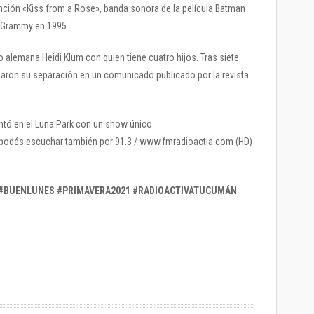
nción «Kiss from a Rose», banda sonora de la película Batman
os Grammy en 1995.
alemana Heidi Klum con quien tiene cuatro hijos. Tras siete
iaron su separación en un comunicado publicado por la revista
ntó en el Luna Park con un show único.
 lo podés escuchar también por 91.3 / www.fmradioactia.com (HD)
 #BUENLUNES #PRIMAVERA2021 #RADIOACTIVATUCUMÁN