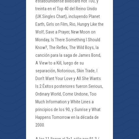
estadounidense Billboard Hot 100, y
treinta en el Top 40 del Reino Unido
(UK Singles Chart), incluyendo Planet
Earth, Girls on Film, Rio, Hungry Like the
Wolf, Save a Prayer, New Moon on
Monday, Is There Something I Should
Know?, The Reflex, The Wild Boys, la
canción para la saga de James Bond,
A View to a Kill, luego de su
separación, Notorious, Skin Trade, I
Don’t Want Your Love y All She Wants
Is.2 Éxitos posteriores fueron Serious,
Ordinary World, Come Undone, Too
Much Information y White Lines a
principios de los 90, y Sunrise y What
Happens Tomorrow en la década de
2000.