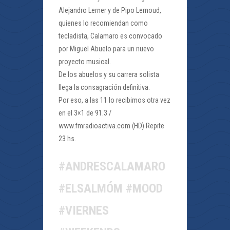
Alejandro Lerner y de Pipo Lernoud,
quienes lo recomiendan como
tecladista, Calamaro es convocado
por Miguel Abuelo para un nuevo
proyecto musical.
De los abuelos y su carrera solista
llega la consagración definitiva.
Por eso, a las 11 lo recibimos otra vez
en el 3×1 de 91.3 /
www.fmradioactiva.com (HD) Repite
23 hs.
#ANDRESCALAMARO
#ELSALMÓM #MOOD
#VIERNES