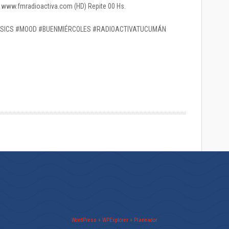
 / www.fmradioactiva.com (HD) Repite 00 Hs.
SSICS #MOOD #BUENMIÉRCOLES #RADIOACTIVATUCUMÁN
WordPress
+
WPExplorer
+
Planeador