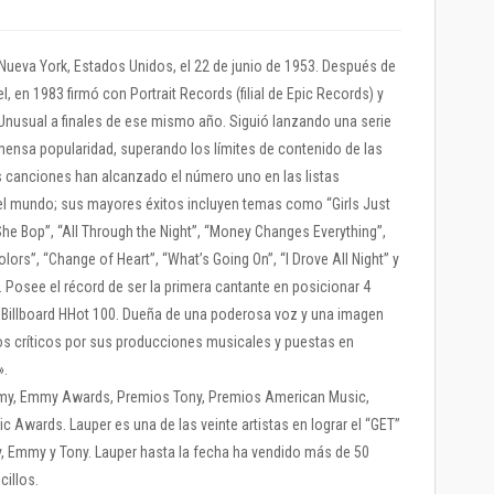
Nueva York, Estados Unidos, el 22 de junio de 1953. Después de
l, en 1983 firmó con Portrait Records (filial de Epic Records) y
Unusual a finales de ese mismo año. Siguió lanzando una serie
ensa popularidad, superando los límites de contenido de las
 canciones han alcanzado el número uno en las listas
el mundo; sus mayores éxitos incluyen temas como “Girls Just
She Bop”, “All Through the Night”, “Money Changes Everything”,
ors”, “Change of Heart”, “What’s Going On”, “I Drove All Night” y
. Posee el récord de ser la primera cantante en posicionar 4
 Billboard HHot 100. Dueña de una poderosa voz y una imagen
 los críticos por sus producciones musicales y puestas en
».
my, Emmy Awards, Premios Tony, Premios American Music,
 Awards. Lauper es una de las veinte artistas en lograr el “GET”
Emmy y Tony. Lauper hasta la fecha ha vendido más de 50
cillos.