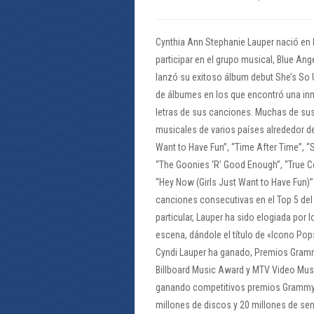
Cynthia Ann Stephanie Lauper nació en 
participar en el grupo musical, Blue Ange
lanzó su exitoso álbum debut She’s So 
de álbumes en los que encontró una inm
letras de sus canciones. Muchas de sus
musicales de varios países alrededor d
Want to Have Fun”, “Time After Time”, “
“The Goonies ‘R’ Good Enough”, “True Col
“Hey Now (Girls Just Want to Have Fun)”
canciones consecutivas en el Top 5 del
particular, Lauper ha sido elogiada por
escena, dándole el título de «Icono Pop
Cyndi Lauper ha ganado, Premios Gram
Billboard Music Award y MTV Video Music
ganando competitivos premios Grammy, 
millones de discos y 20 millones de sen