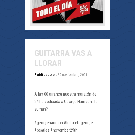
GUITARRA VAS A
LLORAR
Publicado el:
29 noviembre, 2021
A las 00 arranca nuestra maratón de
24 hs dedicada a George Harrison. Te
sumas?
#georgeharrison #tributetogeorge
#beatles #november29th