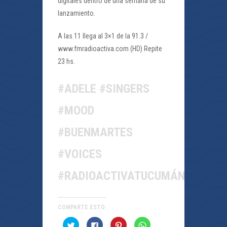
digitales dentro de una semana de su
lanzamiento.
A las 11 llega al 3×1 de la 91.3 /
www.fmradioactiva.com (HD) Repite
23 hs.
#ADELE #SINGERS
#MOOD
#BUENMARTES
#VOICES
#RADIOACTIVATUCUMÁN
COMPARTE ESTO:
Haz
Haz
Haz
Haz