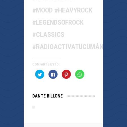
#MOOD #HEAVYROCK
#LEGENDSOFROCK
#CLASSICS
#RADIOACTIVATUCUMÁN
COMPARTE ESTO:
Haz
Haz
Haz
Haz
clic
clic
clic
clic
para
para
para
para
compartir
compartir
compartir
compartir
en
en
en
en
Twitter
Facebook
Pinterest
WhatsApp
(Se
(Se
(Se
(Se
DANTE BILLONE
abre
abre
abre
abre
en
en
en
en
una
una
una
una
ventana
ventana
ventana
ventana
nueva)
nueva)
nueva)
nueva)