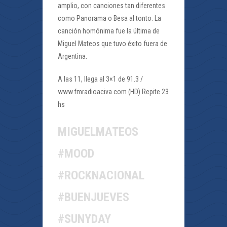
amplio, con canciones tan diferentes
como Panorama o Besa al tonto. La
canción homónima fue la última de
Miguel Mateos que tuvo éxito fuera de
Argentina.
A las 11, llega al 3×1 de 91.3 /
www.fmradioaciva.com (HD) Repite 23
hs
MIGUELMATEOS
#MOOD
#ROCKNACIONAL
#BUENJUEVES
#SUNYDAY