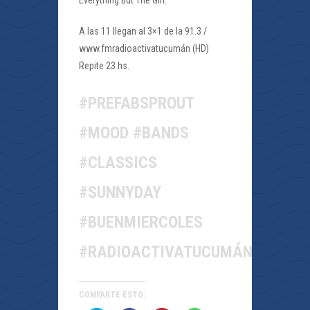
Everything But The Girl.
A las 11 llegan al 3×1 de la 91.3 /
www.fmradioactivatucumán (HD)
Repite 23 hs.
#PREFABSPROUT
#MOOD #BANDS
#CLASSICS
#SUNNYDAY
#BUENMIERCOLES
#RADIOACTIVATUCUMÁN
COMPARTE ESTO: