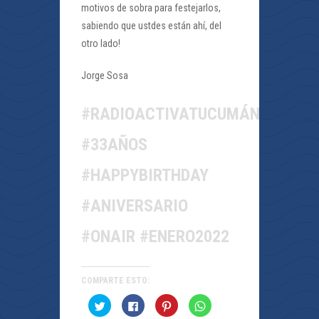
motivos de sobra para festejarlos,
sabiendo que ustdes están ahí, del
otro lado!
Jorge Sosa
#RADIOACTIVATUCUMÁN
#33AÑOS
#HAPPYBIRTHDAY
#ANIVERSARIO
#ONAIR #ENERO2022
COMPARTE ESTO:
Haz
Haz
Haz
Haz
clic
clic
clic
clic