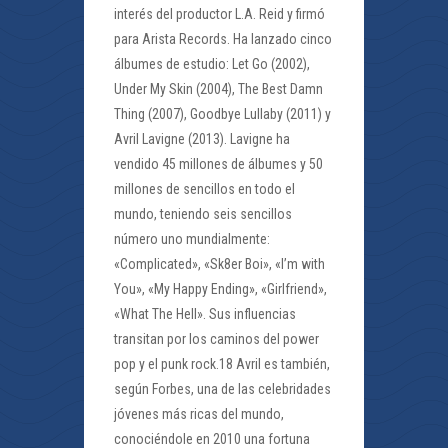
interés del productor L.A. Reid y firmó
para Arista Records. Ha lanzado cinco
álbumes de estudio: Let Go (2002),
Under My Skin (2004), The Best Damn
Thing (2007), Goodbye Lullaby (2011) y
Avril Lavigne (2013). Lavigne ha
vendido 45 millones de álbumes y 50
millones de sencillos en todo el
mundo, teniendo seis sencillos
número uno mundialmente:
«Complicated», «Sk8er Boi», «I’m with
You», «My Happy Ending», «Girlfriend»,
«What The Hell». Sus influencias
transitan por los caminos del power
pop y el punk rock.18 Avril es también,
según Forbes, una de las celebridades
jóvenes más ricas del mundo,
conociéndole en 2010 una fortuna