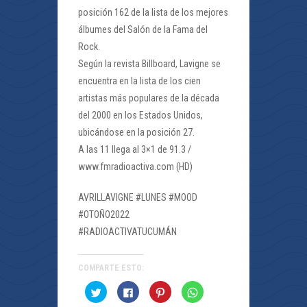
posición 162 de la lista de los mejores
álbumes del Salón de la Fama del
Rock.
Según la revista Billboard, Lavigne se
encuentra en la lista de los cien
artistas más populares de la década
del 2000 en los Estados Unidos,
ubicándose en la posición 27.
A las 11 llega al 3×1 de 91.3 /
www.fmradioactiva.com (HD)
AVRILLAVIGNE #LUNES #MOOD
#OTOÑO2022
#RADIOACTIVATUCUMÁN
COMPARTE ESTO:
Haz
Haz
Haz
Haz
clic
clic
clic
clic
para
para
para
para