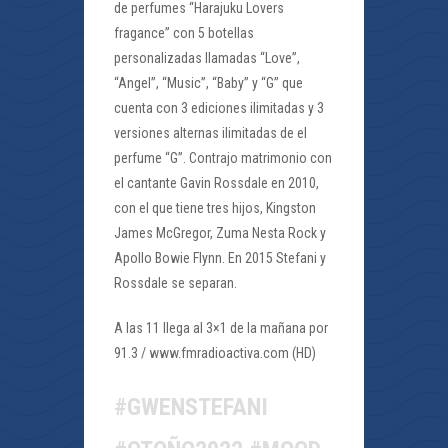
de perfumes “Harajuku Lovers
fragance” con 5 botellas
personalizadas llamadas “Love”,
“Angel”, “Music”, “Baby” y “G” que
cuenta con 3 ediciones ilimitadas y 3
versiones alternas ilimitadas de el
perfume “G”. Contrajo matrimonio con
el cantante Gavin Rossdale en 2010,
con el que tiene tres hijos, Kingston
James McGregor, Zuma Nesta Rock y
Apollo Bowie Flynn. En 2015 Stefani y
Rossdale se separan.
A las 11 llega al 3×1 de la mañana por
91.3 / www.fmradioactiva.com (HD)
#GWENSTEFANI