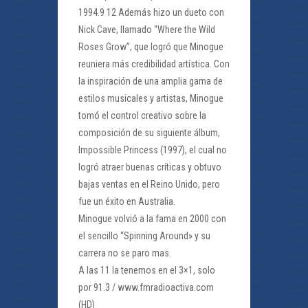
1994.9 12 Además hizo un dueto con
Nick Cave, llamado “Where the Wild
Roses Grow”, que logró que Minogue
reuniera más credibilidad artística. Con
la inspiración de una amplia gama de
estilos musicales y artistas, Minogue
tomó el control creativo sobre la
composición de su siguiente álbum,
Impossible Princess (1997), el cual no
logró atraer buenas críticas y obtuvo
bajas ventas en el Reino Unido, pero
fue un éxito en Australia.
Minogue volvió a la fama en 2000 con
el sencillo “Spinning Around» y su
carrera no se paro mas.
A las 11 la tenemos en el 3×1, solo
por 91.3 / www.fmradioactiva.com
(HD)