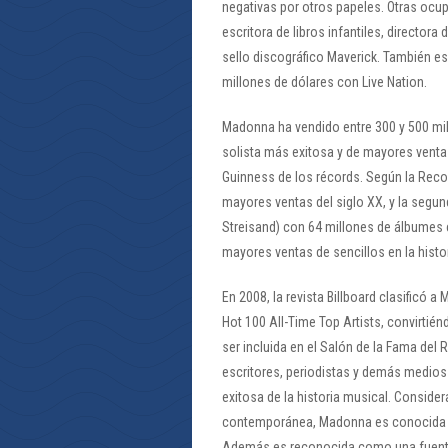
negativas por otros papeles. Otras oc
escritora de libros infantiles, director
sello discográfico Maverick. También e
millones de dólares con Live Nation.
Madonna ha vendido entre 300 y 500 mil
solista más exitosa y de mayores ventas
Guinness de los récords. Según la Recor
mayores ventas del siglo XX, y la segu
Streisand) con 64 millones de álbumes c
mayores ventas de sencillos en la histor
En 2008, la revista Billboard clasificó 
Hot 100 All-Time Top Artists, convirtién
ser incluida en el Salón de la Fama del
escritores, periodistas y demás medios
exitosa de la historia musical. Conside
contemporánea, Madonna es conocida p
Además es reconocida como una fuente d