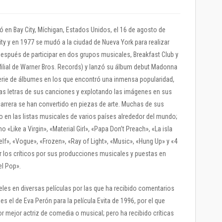
en Bay City, Míchigan, Estados Unidos, el 16 de agosto de
ty y en 1977 se mudó a la ciudad de Nueva York para realizar
spués de participar en dos grupos musicales, Breakfast Club y
filial de Warner Bros. Records) y lanzó su álbum debut Madonna
serie de álbumes en los que encontró una inmensa popularidad,
las letras de sus canciones y explotando las imágenes en sus
carrera se han convertido en piezas de arte. Muchas de sus
en las listas musicales de varios países alrededor del mundo;
Like a Virgin», «Material Girl», «Papa Don’t Preach», «La isla
elf», «Vogue», «Frozen», «Ray of Light», «Music», «Hung Up» y «4
 los críticos por sus producciones musicales y puestas en
el Pop».
eles en diversas películas por las que ha recibido comentarios
 el de Eva Perón para la película Evita de 1996, por el que
 mejor actriz de comedia o musical; pero ha recibido críticas