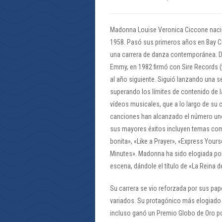
Madonna Louise Veronica Ciccone nació 
1958. Pasó sus primeros años en Bay Ci
una carrera de danza contemporánea. De
Emmy, en 1982 firmó con Sire Records (
al año siguiente. Siguió lanzando una 
superando los límites de contenido de 
vídeos musicales, que a lo largo de su 
canciones han alcanzado el número uno 
sus mayores éxitos incluyen temas como «
bonita», «Like a Prayer», «Express Yours
Minutes». Madonna ha sido elogiada por
escena, dándole el título de «La Reina d
Su carrera se vio reforzada por sus pap
variados. Su protagónico más elogiado es
incluso ganó un Premio Globo de Oro por