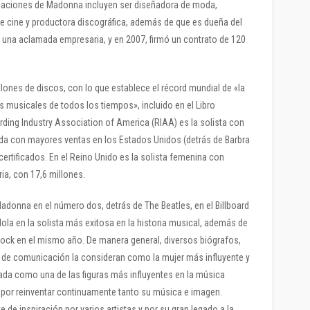
upaciones de Madonna incluyen ser diseñadora de moda,
a de cine y productora discográfica, además de que es dueña del
s una aclamada empresaria, y en 2007, firmó un contrato de 120
lones de discos, con lo que establece el récord mundial de «la
 musicales de todos los tiempos», incluido en el Libro
ding Industry Association of America (RIAA) es la solista con
nda con mayores ventas en los Estados Unidos (detrás de Barbra
ertificados. En el Reino Unido es la solista femenina con
ia, con 17,6 millones.
a Madonna en el número dos, detrás de The Beatles, en el Billboard
dola en la solista más exitosa en la historia musical, además de
 Rock en el mismo año. De manera general, diversos biógrafos,
 de comunicación la consideran como la mujer más influyente y
rada como una de las figuras más influyentes en la música
or reinventar continuamente tanto su música e imagen.
e inspiración por varios artistas y por su gran legado a la