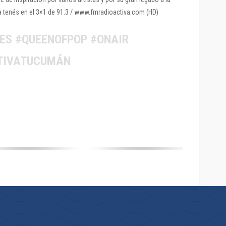
la tenés en el 3×1 de 91.3 / www.fmradioactiva.com (HD)
ES #QUEENOFPOP #ONAIR
CTIVATUCUMÁN