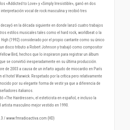
los «Addicted to Love» y «Simply Irresistible», ganó en dos
nterpretación vocal de rock masculina y recibió tres
 decayó en la década siguiente en donde lanzó cuatro trabajos
tros estilos musicales tales como el hard rock, worldbeat o la
n’ High (1992) considerado por el propio cantante como su único
 un disco tributo a Robert Johnson y trabajó como compositor
Yellow Bird, hechos que lo inspiraron para registrar un álbum
), que se convirtió inesperadamente en su última producción.
bre de 2003 a causa de un infarto agudo de miocardio en París
 el hotel Warwick. Respetado por la crítica pero relativamente
ocido por su elegante forma de vestir ya que a diferencia de
iseñadores italianos.
dó «The Hairdresser», el esteticista en español, e incluso la
 artista masculino mejor vestido en 1990.
1.3 / www.fmradioactiva.com (HD)