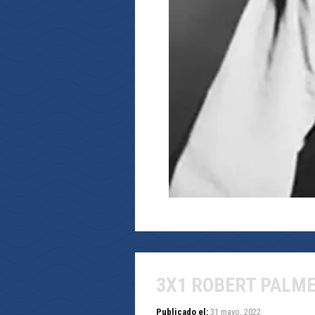
3X1 ROBERT PALM
Publicado el:
31 mayo, 2022