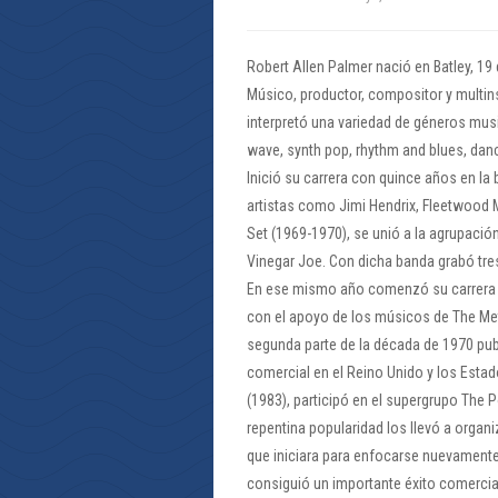
Robert Allen Palmer nació en Batley, 19
Músico, productor, compositor y multinst
interpretó una variedad de géneros musi
wave, synth pop, rhythm and blues, danc
Inició su carrera con quince años en l
artistas como Jimi Hendrix, Fleetwood
Set (1969-1970), se unió a la agrupació
Vinegar Joe. Con dicha banda grabó tre
En ese mismo año comenzó su carrera so
con el apoyo de los músicos de The Meter
segunda parte de la década de 1970 pub
comercial en el Reino Unido y los Esta
(1983), participó en el supergrupo The
repentina popularidad los llevó a organ
que iniciara para enfocarse nuevamente 
consiguió un importante éxito comercial