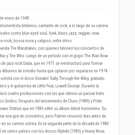
 de enero de 1949.
rumentista británico, cantante de rock, a lo largo de su carrera
cales como blue-eyed soul, funk, blues, jazz, reggae, new
e-rock, bossa nova y calypso, entre otros.
a banda The Mandrakes, con quienes teloneó los conciertos de
 Mac y The Who. Luego de un período con el grupo The Alan Bow
n de jazz rock Dada, que en 1971 se reestructuró para formar
s álbumes de estudio hasta que optaron por separarse en 1974.
lista con el disco Sneakin’ Sally Through the Alley, grabado
s y el guitarrista de Little Feat, Lowell George. Durante la
licó cuatro producciones con las que obtuvo un parcial éxito
dos Unidos. Después del lanzamiento de Clues (1980) y Pride
 Power Station que en 1985 editó su álbum debut homónimo. Su
izar una gira de conciertos, pero Palmer renunció días antes de
en su carrera solista. En la segunda parte de la década de 1980
 en varios países con los discos Riptide (1985) y Heavy Nova