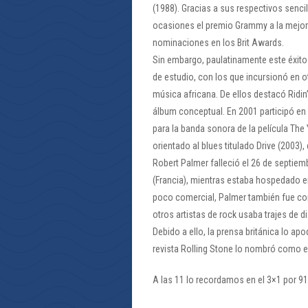
(1988). Gracias a sus respectivos sencil
ocasiones el premio Grammy a la mejor i
nominaciones en los Brit Awards.
Sin embargo, paulatinamente este éxito
de estudio, con los que incursionó en o
música africana. De ellos destacó Ridi
álbum conceptual. En 2001 participó en
para la banda sonora de la película The 
orientado al blues titulado Drive (2003
Robert Palmer falleció el 26 de septiem
(Francia), mientras estaba hospedado en
poco comercial, Palmer también fue con
otros artistas de rock usaba trajes de d
Debido a ello, la prensa británica lo apo
revista Rolling Stone lo nombró como el
A las 11 lo recordamos en el 3×1 por 9