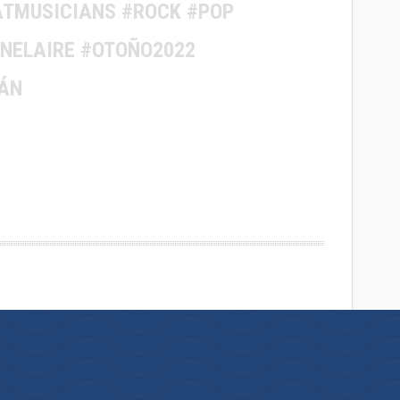
TMUSICIANS #ROCK #POP
ENELAIRE #OTOÑO2022
ÁN