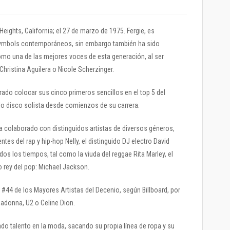
ights, California; el 27 de marzo de 1975. Fergie, es
ymbols contemporáneos, sin embargo también ha sido
como una de las mejores voces de esta generación, al ser
ristina Aguilera o Nicole Scherzinger.
rado colocar sus cinco primeros sencillos en el top 5 del
lo disco solista desde comienzos de su carrera.
 ha colaborado con distinguidos artistas de diversos géneros,
es del rap y hip-hop Nelly, el distinguido DJ electro David
os los tiempos, tal como la viuda del reggae Rita Marley, el
do rey del pop: Michael Jackson.
 #44 de los Mayores Artistas del Decenio, según Billboard, por
Madonna, U2 o Celine Dion.
do talento en la moda, sacando su propia línea de ropa y su