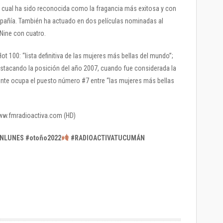
a cual ha sido reconocida como la fragancia más exitosa y con
mpañía. También ha actuado en dos películas nominadas al
Nine con cuatro.
Hot 100: “lista definitiva de las mujeres más bellas del mundo”;
estacando la posición del año 2007, cuando fue considerada la
te ocupa el puesto número #7 entre “las mujeres más bellas
 www.fmradioactiva.com (HD)
NLUNES #otoño2022
#RADIOACTIVATUCUMÁN