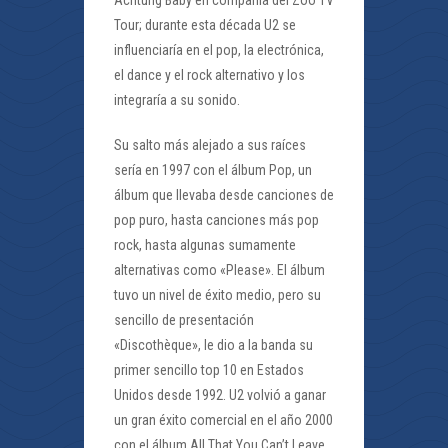
Achtung Baby en compañía del Zoo TV
Tour; durante esta década U2 se
influenciaría en el pop, la electrónica,
el dance y el rock alternativo y los
integraría a su sonido.
Su salto más alejado a sus raíces
sería en 1997 con el álbum Pop, un
álbum que llevaba desde canciones de
pop puro, hasta canciones más pop
rock, hasta algunas sumamente
alternativas como «Please». El álbum
tuvo un nivel de éxito medio, pero su
sencillo de presentación
«Discothèque», le dio a la banda su
primer sencillo top 10 en Estados
Unidos desde 1992. U2 volvió a ganar
un gran éxito comercial en el año 2000
con el álbum All That You Can’t Leave